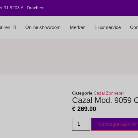
t 31 9203 AL Drachten
rillen
Online showroom
Merken
1 uur service
Con
Categorie
Cazal Zonnebril
Cazal Mod. 9059 C
€
269.00
Toevoegen aan wi