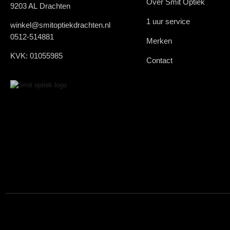
Over Smit Optiek
9203 AL Drachten
1 uur service
winkel@smitoptiekdrachten.nl
0512-514881
Merken
KVK: 01055985
Contact