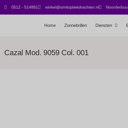
0512 - 514881
winkel@smitoptiekdrachten.nl
Noorderbuur
Home
Zonnebrillen
Diensten
B
Cazal Mod. 9059 Col. 001