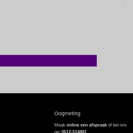
Oogmeting
Maak
online een afspraak
of bel ons
op:
0512-514881