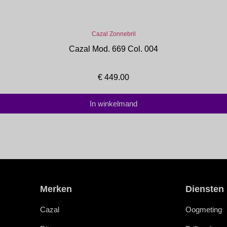
Cazal Zonnebril
Cazal Mod. 669 Col. 004
€
449.00
In winkelmand
Merken
Diensten
Cazal
Oogmeting