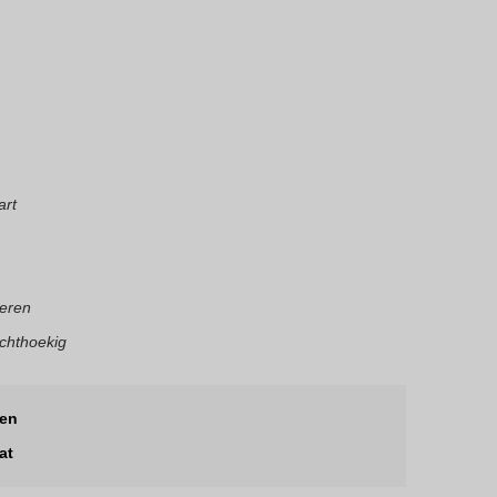
art
eren
chthoekig
len
at