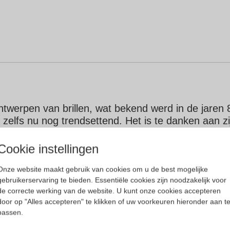
ntwerpen van brillen, wat bekend werd in de jaren 
n zelfs nu nog trendsettend. Het is te danken aan z
eliefd is bij brildragers over de hele wereld.
Cookie instellingen
 is vaak opvallend en altijd ongebruikelijk. Cazal
Onze website maakt gebruik van cookies om u de best mogelijke
gebruikerservaring te bieden. Essentiële cookies zijn noodzakelijk voor
de correcte werking van de website. U kunt onze cookies accepteren
door op "Alles accepteren" te klikken of uw voorkeuren hieronder aan t
passen.