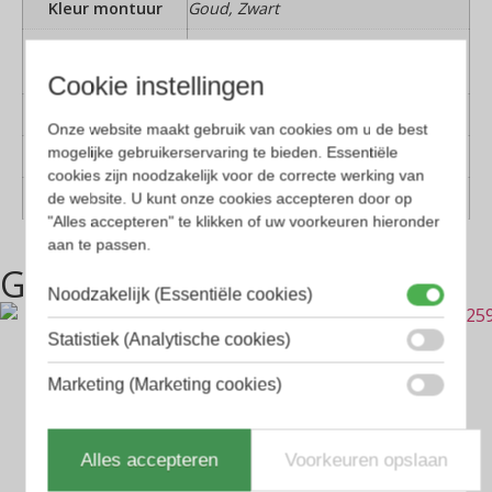
Kleur montuur
Goud, Zwart
Montuur
Kunststof, Metaal
materiaal
Cookie instellingen
Lens materiaal
Kunststof
Onze website maakt gebruik van cookies om u de best
mogelijke gebruikerservaring te bieden. Essentiële
Geschikt voor
Dames, Heren
cookies zijn noodzakelijk voor de correcte werking van
Vorm
Piloten, Rechthoekig
de website. U kunt onze cookies accepteren door op
"Alles accepteren" te klikken of uw voorkeuren hieronder
aan te passen.
Gerelateerde producten
Noodzakelijk (Essentiële cookies)
Statistiek (Analytische cookies)
Marketing (Marketing cookies)
Alles accepteren
Voorkeuren opslaan