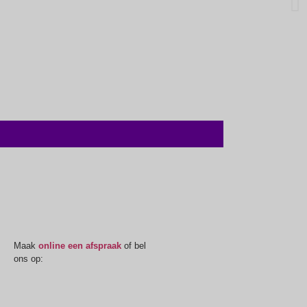
Oogmeting
Maak
online een afspraak
of bel
ons op:
0512-514881
Openingstijden