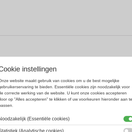
twerpen van brillen, wat bekend werd in de jaren 80
s nu nog trendsettend. Het is te danken aan zijn ta
Cookie instellingen
iefd is bij brildragers over de hele wereld.
Onze website maakt gebruik van cookies om u de best mogelijke
s vaak opvallend en altijd ongebruikelijk. Cazal 
gebruikerservaring te bieden. Essentiële cookies zijn noodzakelijk voor
de correcte werking van de website. U kunt onze cookies accepteren
door op "Alles accepteren" te klikken of uw voorkeuren hieronder aan t
passen.
Noodzakelijk (Essentiële cookies)
Statistiek (Analytische cookies)