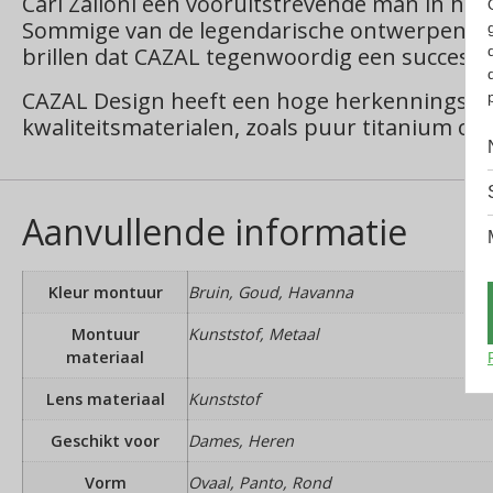
Cari Zalloni een vooruitstrevende man in het 
Sommige van de legendarische ontwerpen uit di
brillen dat CAZAL tegenwoordig een succesvol b
CAZAL Design heeft een hoge herkenningswaar
kwaliteitsmaterialen, zoals puur titanium of 
Aanvullende informatie
Kleur montuur
Bruin, Goud, Havanna
Montuur
Kunststof, Metaal
materiaal
Lens materiaal
Kunststof
Geschikt voor
Dames, Heren
Vorm
Ovaal, Panto, Rond