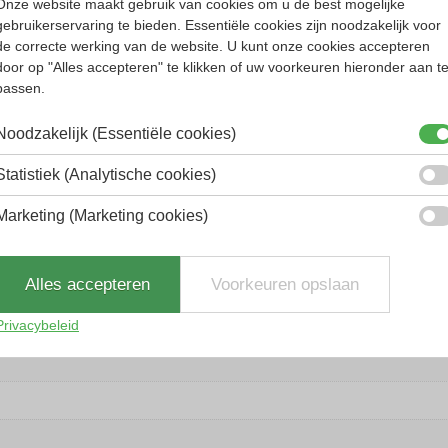
ontwerpen van brillen, wat bekend werd in de jar
Onze website maakt gebruik van cookies om u de best mogelijke
e tijd zijn zelfs nu nog trendsettend. Het is t
gebruikerservaring te bieden. Essentiële cookies zijn noodzakelijk voor
rillenmerk is dat geliefd is bij brildragers ove
de correcte werking van de website. U kunt onze cookies accepteren
door op "Alles accepteren" te klikken of uw voorkeuren hieronder aan t
de is vaak opvallend en altijd ongebruikelijk.
passen.
goud.
Noodzakelijk (Essentiële cookies)
Statistiek (Analytische cookies)
Marketing (Marketing cookies)
Alles accepteren
Voorkeuren opslaan
Privacybeleid