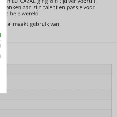
en 80. CAZAL ging zijn tijd ver vooruit.
e danken aan zijn talent en passie voor
r de hele wereld.
e
 Cazal maakt gebruik van