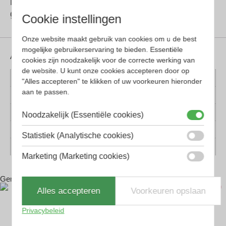
kwaliteitsmaterialen, zoals puur titanium of
goud.
Cookie instellingen
Onze website maakt gebruik van cookies om u de best
mogelijke gebruikerservaring te bieden. Essentiële
Aanvullende informatie
cookies zijn noodzakelijk voor de correcte werking van
de website. U kunt onze cookies accepteren door op
Kleur montuur
Blauw, Gunmetal
"Alles accepteren" te klikken of uw voorkeuren hieronder
aan te passen.
Montuur materiaal
Metaal
Lens materiaal
Kunststof
Noodzakelijk (Essentiële cookies)
Geschikt voor
Dames, Heren
Statistiek (Analytische cookies)
Vorm
Piloten, Rechthoekig
Marketing (Marketing cookies)
Gerelateerde producten
Alles accepteren
Voorkeuren opslaan
Privacybeleid