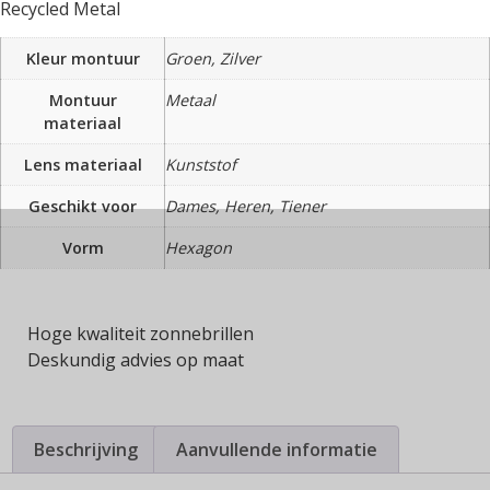
Recycled Metal
Kleur montuur
Groen, Zilver
Montuur
Metaal
materiaal
Lens materiaal
Kunststof
Geschikt voor
Dames, Heren, Tiener
Vorm
Hexagon
Hoge kwaliteit zonnebrillen
Deskundig advies op maat
Beschrijving
Aanvullende informatie