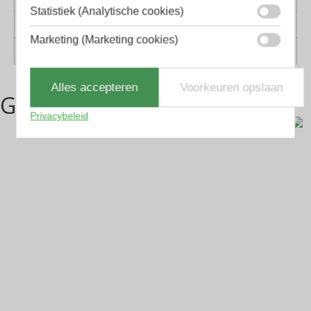
Statistiek (Analytische cookies)
Geschikt voor
Dames, Heren, Tiener
Marketing (Marketing cookies)
Vorm
Hexagon
Alles accepteren
Voorkeuren opslaan
Gerelateerde producten
Privacybeleid