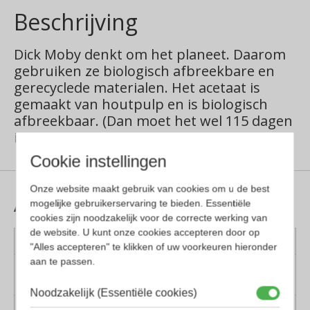
Beschrijving
Dick Moby denkt om het planeet. Daarom
gebruiken ze biologisch afbreekbare en
gerecyclede materialen. Het acetaat is
gemaakt van houtpulp en is biologisch
afbreekbaar. (Dan moet het wel 115 dagen
in compostgrond liggen)
Cookie instellingen
Onze website maakt gebruik van cookies om u de best
Aanvullende informatie
mogelijke gebruikerservaring te bieden. Essentiële
cookies zijn noodzakelijk voor de correcte werking van
de website. U kunt onze cookies accepteren door op
Kleur montuur
Groen, Zilver
"Alles accepteren" te klikken of uw voorkeuren hieronder
aan te passen.
Montuur
Metaal
materiaal
Noodzakelijk (Essentiële cookies)
Lens materiaal
Kunststof