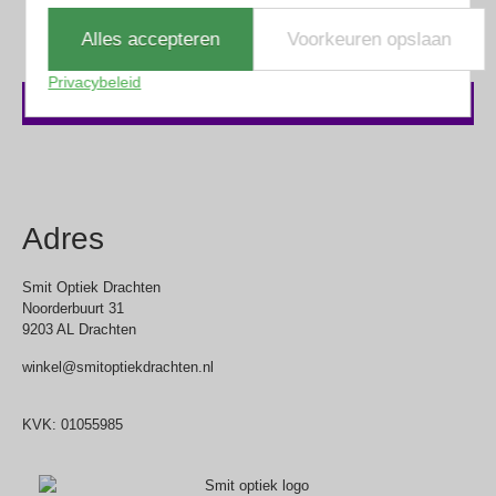
Alles accepteren
Voorkeuren opslaan
€
230.00
Privacybeleid
In winkelmand
Adres
Smit Optiek Drachten
Noorderbuurt 31
9203 AL Drachten
winkel@smitoptiekdrachten.nl
0512-514881
KVK: 01055985