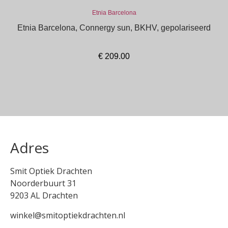
Etnia Barcelona
Etnia Barcelona, Connergy sun, BKHV, gepolariseerd
€
209.00
In winkelmand
Adres
Smit Optiek Drachten
Noorderbuurt 31
9203 AL Drachten
winkel@smitoptiekdrachten.nl
0512-514881