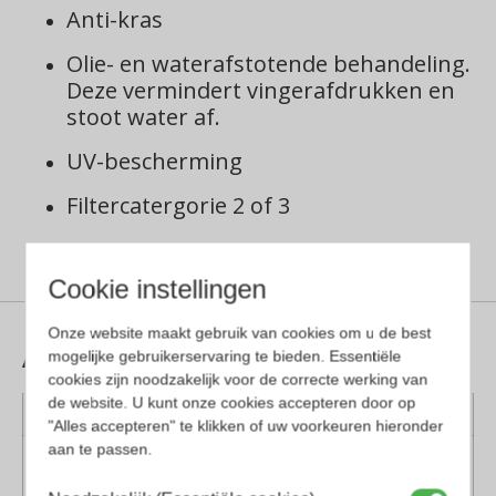
Anti-kras
Olie- en waterafstotende behandeling.
Deze vermindert vingerafdrukken en
stoot water af.
UV-bescherming
Filtercatergorie 2 of 3
Cookie instellingen
Onze website maakt gebruik van cookies om u de best
Aanvullende informatie
mogelijke gebruikerservaring te bieden. Essentiële
cookies zijn noodzakelijk voor de correcte werking van
de website. U kunt onze cookies accepteren door op
Kleur montuur
Blauw, Zwart
"Alles accepteren" te klikken of uw voorkeuren hieronder
aan te passen.
Montuur
Kunststof
materiaal