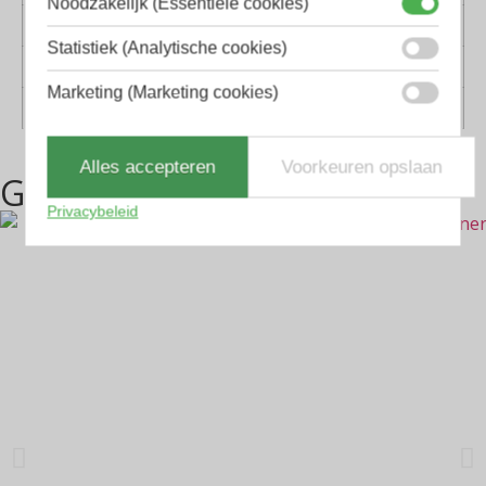
Noodzakelijk (Essentiële cookies)
Lens materiaal
Glas
Statistiek (Analytische cookies)
Geschikt voor
Dames, Heren
Marketing (Marketing cookies)
Vorm
Piloten, Rechthoekig
Alles accepteren
Voorkeuren opslaan
Gerelateerde producten
Privacybeleid