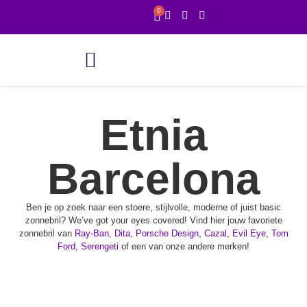
0
Online showroom
1 uur service
Etnia
Barcelona
Ben je op zoek naar een stoere, stijlvolle, moderne of juist basic
zonnebril? We’ve got your eyes covered! Vind hier jouw favoriete
zonnebril van
Ray-Ban
,
Dita
,
Porsche Design
,
Cazal
,
Evil Eye
,
Tom
Ford
,
Serengeti
of een van onze andere merken!