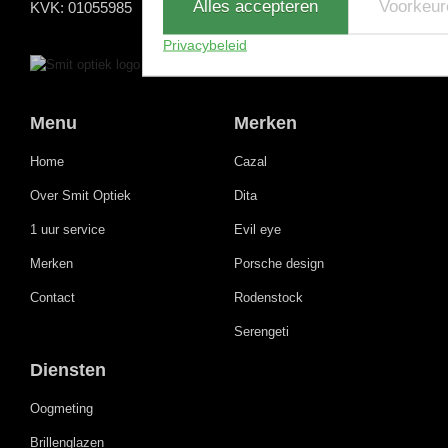
Alles accepteren
Voorkeur
KVK: 01055985
Privacybeleid
Menu
Merken
Home
Cazal
Over Smit Optiek
Dita
1 uur service
Evil eye
Merken
Porsche design
Contact
Rodenstock
Serengeti
Diensten
Oogmeting
Brillenglazen