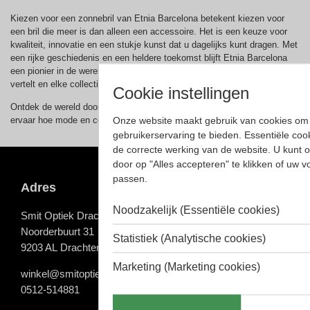
Kiezen voor een zonnebril van Etnia Barcelona betekent kiezen voor
een bril die meer is dan alleen een accessoire. Het is een keuze voor
kwaliteit, innovatie en een stukje kunst dat u dagelijks kunt dragen. Met
een rijke geschiedenis en een heldere toekomst blijft Etnia Barcelona
een pionier in de wereld van eyewear, waarbij elk montuur een verhaal
vertelt en elke collectie de grenzen van design en functionaliteit verlegt.
Cookie instellingen
Ontdek de wereld door de kleurrijke lenzen van Etnia Barcelona en
Onze website maakt gebruik van cookies om 
ervaar hoe mode en comfort samenkomen in elk uniek ontwerp.
gebruikerservaring te bieden. Essentiële cook
de correcte werking van de website. U kunt 
door op "Alles accepteren" te klikken of uw 
passen.
Adres
Noodzakelijk (Essentiële cookies)
Smit Optiek Drachten
Noorderbuurt 31
Statistiek (Analytische cookies)
9203 AL Drachten
Marketing (Marketing cookies)
winkel@smitoptiekdrachten.nl
0512-514881