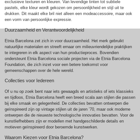
exclusieve texturen en kleuren. Van levendige tinten tot subtiele
pastels, elke kleur wordt gekozen om persoonlijkheid en stijl uit te
drukken. Dit maakt elke bril niet alleen een modeaccessoire, maar ook
een vorm van persoonlijke expressie.
Duurzaamheid en Verantwoordelijkheid
Etnia Barcelona zet zich in voor duurzaamheid. Het merk gebruikt
natuurlijke materialen en streeft ernaar om milieuvriendelijke praktijken
te integreren in elk aspect van hun productieproces. Bovendien
ondersteunt Etnia Barcelona sociale projecten via de Etnia Barcelona
Foundation, die zich inzet voor een betere toekomst voor
gemeenschappen over de hele wereld.
Collecties voor Iedereen
Of u nu op zoek bent naar iets gewaagds en artistieks of iets klassieks
en tijdloos, Etnia Barcelona heeft een breed scala aan stijlen die passen
bij elke smaak en gelegenheid. De collecties bevatten ontwerpen die
geïnspireerd zijn op vintage stijlen uit de jaren ’70, maar ook moderne
ontwerpen die de nieuwste technologische innovaties bevatten. Voor de
kunstliefhebbers zijn er modellen met handgeschilderde details en
motieven geïnspireerd door beroemde kunstwerken.
Waarom Kiezen voor Etnia Barcelona?