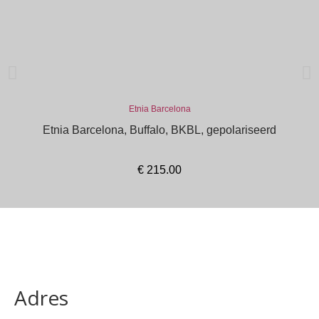
Etnia Barcelona
Etnia Barcelona, Buffalo, BKBL, gepolariseerd
€
215.00
In winkelmand
Adres