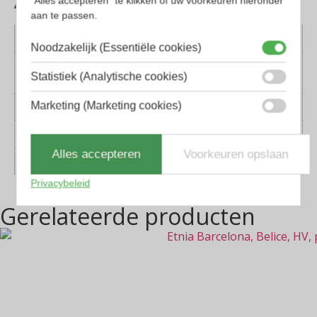
"Alles accepteren" te klikken of uw voorkeuren hieronder
aan te passen.
Kleur montuur
Blauw, Havanna
Noodzakelijk (Essentiële cookies)
Montuur
Kunststof, Metaal
Statistiek (Analytische cookies)
materiaal
Marketing (Marketing cookies)
Lens materiaal
Glas
Geschikt voor
Dames, Heren
Alles accepteren
Voorkeuren opslaan
Vorm
Octagon
Privacybeleid
Gerelateerde producten