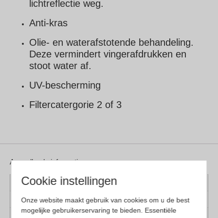
lichtreflectie weg.
Anti-kras
Olie- en waterafstotende behandeling.
Deze vermindert vingerafdrukken en
stoot water af.
UV-bescherming
Filtercatergorie 2 of 3
Aanvullende informatie
Cookie instellingen
Kleur montuur
Blauw
Onze website maakt gebruik van cookies om u de best
Montuur materiaal
Kunststof
mogelijke gebruikerservaring te bieden. Essentiële
Lens materiaal
Glas