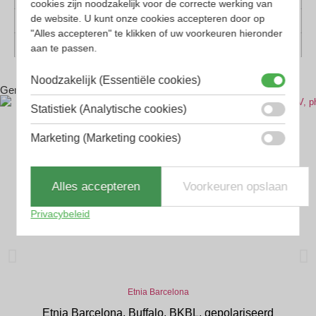
cookies zijn noodzakelijk voor de correcte werking van
de website. U kunt onze cookies accepteren door op
Geschikt voor
Dames, Heren
"Alles accepteren" te klikken of uw voorkeuren hieronder
Vorm
Rechthoekig, Vlinder
aan te passen.
Noodzakelijk (Essentiële cookies)
Gerelateerde producten
Statistiek (Analytische cookies)
Marketing (Marketing cookies)
Alles accepteren
Voorkeuren opslaan
Privacybeleid
Etnia Barcelona
Etnia Barcelona, Buffalo, BKBL, gepolariseerd