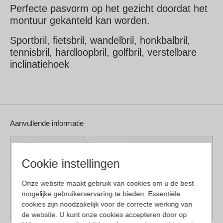
Perfecte pasvorm op het gezicht doordat het
montuur gekanteld kan worden.
Sportbril, fietsbril, wandelbril, honkbalbril,
tennisbril, hardloopbril, golfbril, verstelbare
inclinatiehoek
Aanvullende informatie
Kleur montuur
Zwart
Cookie instellingen
Montuur materiaal
Kunststof
Lens materiaal
Kunststof
Onze website maakt gebruik van cookies om u de best
mogelijke gebruikerservaring te bieden. Essentiële
Pasvorm
Smal
cookies zijn noodzakelijk voor de correcte werking van
Geschikt voor
Dames, Heren
de website. U kunt onze cookies accepteren door op