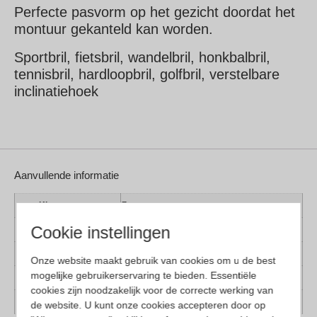
Perfecte pasvorm op het gezicht doordat het
montuur gekanteld kan worden.
Sportbril, fietsbril, wandelbril, honkbalbril,
tennisbril, hardloopbril, golfbril, verstelbare
inclinatiehoek
Aanvullende informatie
Kleur montuur
Zwart
Cookie instellingen
Montuur materiaal
Kunststof
Lens materiaal
Kunststof
Onze website maakt gebruik van cookies om u de best
mogelijke gebruikerservaring te bieden. Essentiële
Pasvorm
Smal
cookies zijn noodzakelijk voor de correcte werking van
Geschikt voor
Dames, Heren
de website. U kunt onze cookies accepteren door op