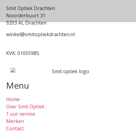
Smit Optiek Drachten
Noorderbuurt 31
9203 AL Drachten
winkel@smitoptiekdrachten.nl
0512-514881
KVK: 01055985
Menu
Home
Over Smit Optiek
1 uur service
Merken
Contact