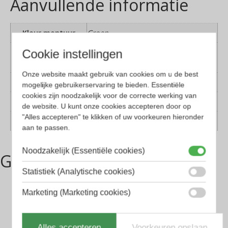
Aanvullende informatie
Kleur montuur
Groen
Cookie instellingen
Montuur
Kunststof
materiaal
Onze website maakt gebruik van cookies om u de best
Lens materiaal
Kunststof
mogelijke gebruikerservaring te bieden. Essentiële
cookies zijn noodzakelijk voor de correcte werking van
Pasvorm
Medium
de website. U kunt onze cookies accepteren door op
"Alles accepteren" te klikken of uw voorkeuren hieronder
Geschikt voor
Dames, Heren
aan te passen.
Noodzakelijk (Essentiële cookies)
Gerelateerde producten
Statistiek (Analytische cookies)
Marketing (Marketing cookies)
Alles accepteren
Voorkeuren opslaan