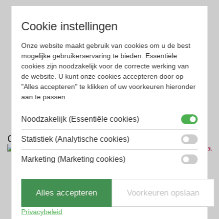
Aanvullende informatie
Cookie instellingen
Kleur montuur
Rood, Zwart
Onze website maakt gebruik van cookies om u de best
mogelijke gebruikerservaring te bieden. Essentiële
Montuur materiaal
Kunststof
cookies zijn noodzakelijk voor de correcte werking van
Lens materiaal
Kunststof
de website. U kunt onze cookies accepteren door op
"Alles accepteren" te klikken of uw voorkeuren hieronder
Geschikt voor
Dames, Heren
aan te passen.
Vorm
Rechthoekig, Sport
Noodzakelijk (Essentiële cookies)
Gerelateerde producten
Statistiek (Analytische cookies)
Marketing (Marketing cookies)
Alles accepteren
Voorkeuren opslaan
Privacybeleid