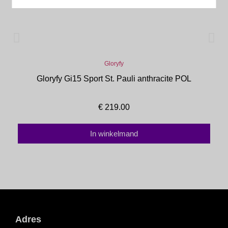
Gloryfy
Gloryfy Gi15 Sport St. Pauli anthracite POL
€
219.00
In winkelmand
Adres