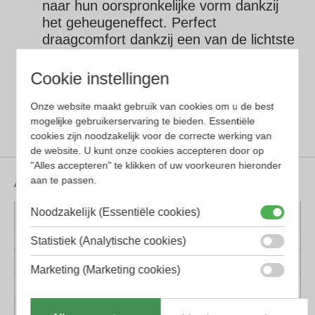
naar hun oorspronkelijke vorm dankzij
het geheugeneffect.
Perfect
draagcomfort dankzij een van de lichtste
materialen.
De combinatie van het
scharnier en onbreekbare pootjes zorgt
Cookie instellingen
ervoor dat de bril uiterst comfortabel is
om te dragen en gelijkmatig op je hoofd
Onze website maakt gebruik van cookies om u de best
mogelijke gebruikerservaring te bieden. Essentiële
past.
cookies zijn noodzakelijk voor de correcte werking van
de website. U kunt onze cookies accepteren door op
"Alles accepteren" te klikken of uw voorkeuren hieronder
aan te passen.
Aanvullende informatie
Noodzakelijk (Essentiële cookies)
Kleur montuur
Zwart
Montuur materiaal
Kunststof
Statistiek (Analytische cookies)
Lens materiaal
Kunststof
Marketing (Marketing cookies)
Geschikt voor
Dames, Heren
Vorm
Rechthoekig, Sport