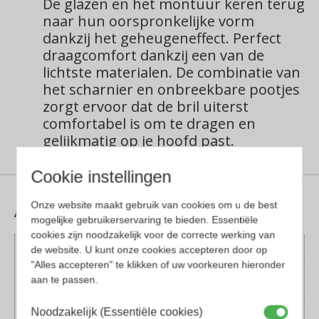
De glazen en het montuur keren terug
naar hun oorspronkelijke vorm
dankzij het geheugeneffect.
Perfect
draagcomfort dankzij een van de
lichtste materialen.
De combinatie van
het scharnier en onbreekbare pootjes
zorgt ervoor dat de bril uiterst
comfortabel is om te dragen en
gelijkmatig op je hoofd past.
Cookie instellingen
Aanvullende informatie
Onze website maakt gebruik van cookies om u de best
mogelijke gebruikerservaring te bieden. Essentiële
cookies zijn noodzakelijk voor de correcte werking van
Kleur montuur
Blauw, Transparant
de website. U kunt onze cookies accepteren door op
"Alles accepteren" te klikken of uw voorkeuren hieronder
Montuur
Kunststof
aan te passen.
materiaal
Noodzakelijk (Essentiële cookies)
Lens materiaal
Kunststof