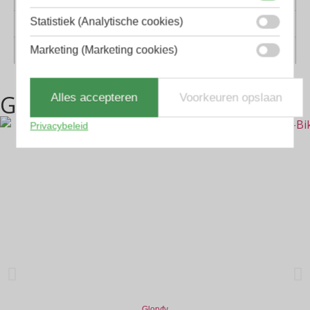
Statistiek (Analytische cookies)
Geschikt voor
Dames, Heren
Marketing (Marketing cookies)
Vorm
Sport
Gerelateerde producten
Alles accepteren
Voorkeuren opslaan
Privacybeleid
Gloryfy