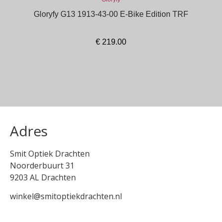
Gloryfy G13 1913-43-00 E-Bike Edition TRF
€
219.00
In winkelmand
Adres
Smit Optiek Drachten
Noorderbuurt 31
9203 AL Drachten
winkel@smitoptiekdrachten.nl
0512-514881