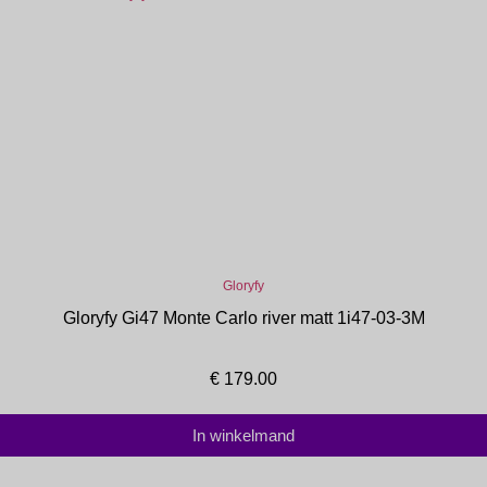
Gloryfy
Gloryfy Gi47 Monte Carlo river matt 1i47-03-3M
€
179.00
In winkelmand