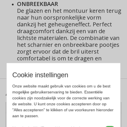
ONBREEKBAAR
De glazen en het montuur keren terug
naar hun oorspronkelijke vorm
dankzij het geheugeneffect.
Perfect
draagcomfort dankzij een van de
lichtste materialen.
De combinatie van
het scharnier en onbreekbare pootjes
zorgt ervoor dat de bril uiterst
comfortabel is om te dragen en
gelijkmatig op je hoofd past.
Cookie instellingen
Onze website maakt gebruik van cookies om u de best
Aanvullende informatie
mogelijke gebruikerservaring te bieden. Essentiële
cookies zijn noodzakelijk voor de correcte werking van
de website. U kunt onze cookies accepteren door op
Kleur montuur
Zwart
"Alles accepteren" te klikken of uw voorkeuren hieronder
aan te passen.
Montuur
Kunststof
materiaal