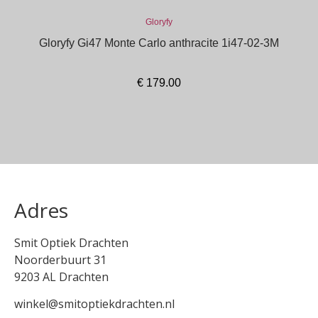
Gloryfy
Gloryfy Gi47 Monte Carlo anthracite 1i47-02-3M
€
179.00
In winkelmand
Adres
Smit Optiek Drachten
Noorderbuurt 31
9203 AL Drachten
winkel@smitoptiekdrachten.nl