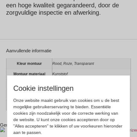
een hoge kwaliteit gegarandeerd, door de
zorgvuldige inspectie en afwerking.
Aanvullende informatie
Kleur montuur
Rood, Roze, Transparant
Montuur materiaal
Kunststof
Lens materiaal
Kunststof
Cookie instellingen
Geschikt voor
Dames, Heren
Onze website maakt gebruik van cookies om u de best
Vorm
Cat-eye, Hexagon, Panto, Vlinder
mogelijke gebruikerservaring te bieden. Essentiële
cookies zijn noodzakelijk voor de correcte werking van
de website. U kunt onze cookies accepteren door op
Gerelateerde producten
"Alles accepteren" te klikken of uw voorkeuren hieronder
aan te passen.