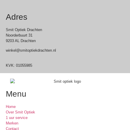
Adres
Smit Optiek Drachten
Noorderbuurt 31
9203 AL Drachten
winkel@smitoptiekdrachten.nl
0512-514881
KVK: 01055985
Menu
Home
Over Smit Optiek
1 uur service
Merken
Contact