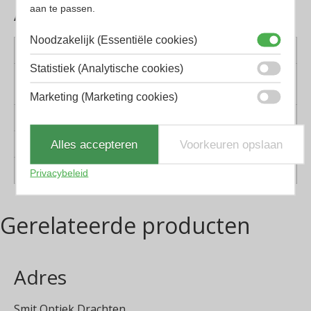
Aanvullende informatie
aan te passen.
Noodzakelijk (Essentiële cookies)
Kleur montuur
Rood, Zwart
Statistiek (Analytische cookies)
Montuur
Kunststof
materiaal
Marketing (Marketing cookies)
Lens materiaal
Glas
Geschikt voor
Dames, Heren
Alles accepteren
Voorkeuren opslaan
Vorm
Panto
Privacybeleid
Gerelateerde producten
Adres
Smit Optiek Drachten