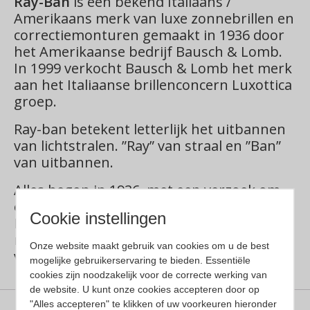
Ray-Ban
is een bekend Italiaans /
Amerikaans merk van luxe zonnebrillen en
correctiemonturen gemaakt in 1936 door
het Amerikaanse bedrijf Bausch & Lomb.
In 1999 verkocht Bausch & Lomb het merk
aan het Italiaanse brillenconcern Luxottica
groep.
Ray-ban betekent letterlijk het uitbannen
van lichtstralen. ”Ray” van straal en ”Ban”
van uitbannen.
Alles begon in 1936, met een verzoek om
een zonnebril te ontwerpen voor piloten.
Cookie instellingen
In 1937 kwam het pilotenmodel op de
markt, de ”Aviator”. Daarna volgenden nog
Onze website maakt gebruik van cookies om u de best
vele bekende modellen.
mogelijke gebruikerservaring te bieden. Essentiële
cookies zijn noodzakelijk voor de correcte werking van
de website. U kunt onze cookies accepteren door op
"Alles accepteren" te klikken of uw voorkeuren hieronder