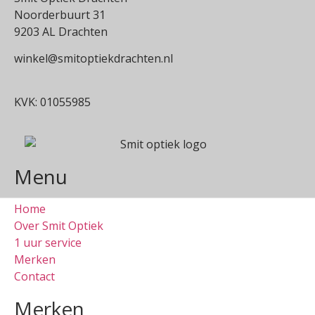
Noorderbuurt 31
9203 AL Drachten
winkel@smitoptiekdrachten.nl
0512-514881
KVK: 01055985
Menu
Home
Over Smit Optiek
1 uur service
Merken
Contact
Merken