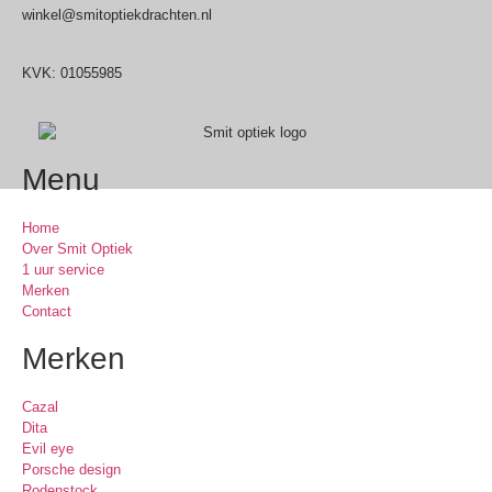
winkel@smitoptiekdrachten.nl
0512-514881
KVK: 01055985
Menu
Home
Over Smit Optiek
1 uur service
Merken
Contact
Merken
Cazal
Dita
Evil eye
Porsche design
Rodenstock