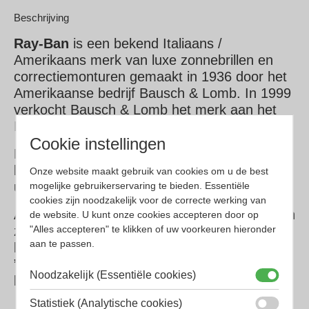
Beschrijving
Ray-Ban
is een bekend Italiaans /
Amerikaans merk van luxe zonnebrillen en
correctiemonturen gemaakt in 1936 door het
Amerikaanse bedrijf Bausch & Lomb. In 1999
verkocht Bausch & Lomb het merk aan het
Italiaanse brillenconcern Luxottica groep.
Cookie instellingen
Ray-ban betekent letterlijk het uitbannen van
lichtstralen. ”Ray” van straal en ”Ban” van
Onze website maakt gebruik van cookies om u de best
uitbannen.
mogelijke gebruikerservaring te bieden. Essentiële
cookies zijn noodzakelijk voor de correcte werking van
Alles begon in 1936, met een verzoek om een
de website. U kunt onze cookies accepteren door op
"Alles accepteren" te klikken of uw voorkeuren hieronder
zonnebril te ontwerpen voor piloten. In 1937
aan te passen.
kwam het pilotenmodel op de markt, de
”Aviator”. Daarna volgenden nog vele
Noodzakelijk (Essentiële cookies)
bekende modellen.
Statistiek (Analytische cookies)