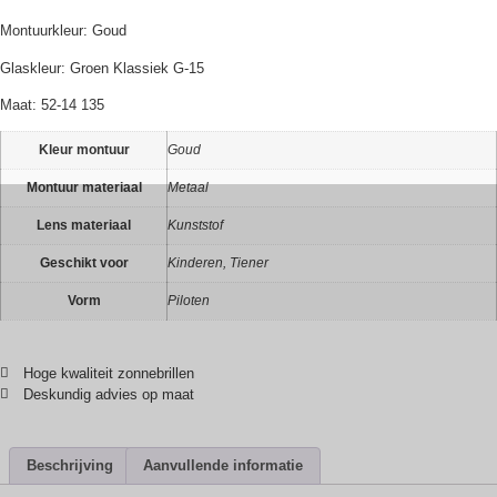
Montuurkleur: Goud
Glaskleur: Groen Klassiek G-15
Maat: 52-14 135
Kleur montuur
Goud
Montuur materiaal
Metaal
Lens materiaal
Kunststof
Geschikt voor
Kinderen, Tiener
Vorm
Piloten
Hoge kwaliteit zonnebrillen
Deskundig advies op maat
Beschrijving
Aanvullende informatie