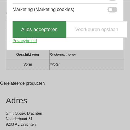
Marketing (Marketing cookies)
Aanvullende informatie
Kleur montuur
Goud
Alles accepteren
Voorkeuren opslaan
Montuur materiaal
Metaal
Privacybeleid
Lens materiaal
Kunststof
Geschikt voor
Kinderen, Tiener
Vorm
Piloten
Gerelateerde producten
Adres
Smit Optiek Drachten
Noorderbuurt 31
9203 AL Drachten