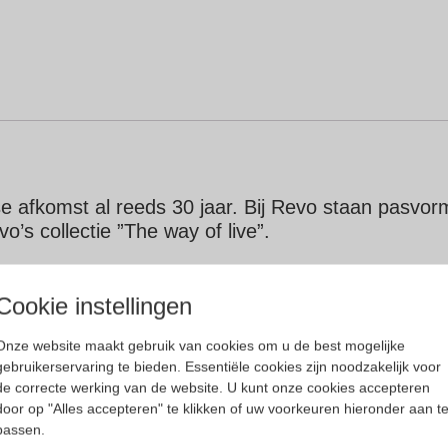
fkomst al reeds 30 jaar. Bij Revo staan pasvorm, co
’s collectie ”The way of live”.
Cookie instellingen
monturen. Je bent vrij om elk montuur en glastyp
n.
Onze website maakt gebruik van cookies om u de best mogelijke
gebruikerservaring te bieden. Essentiële cookies zijn noodzakelijk voor
t voor elke outdoor activiteit. De glazen zijn voorz
de correcte werking van de website. U kunt onze cookies accepteren
rd in verschillende type glazen, zoals Revo Blue
door op "Alles accepteren" te klikken of uw voorkeuren hieronder aan t
passen.