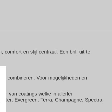
mfort en stijl centraal. Een bril, uit te
e te combineren. Voor mogelijkheden en
ien van coatings welke in allerlei
 Water, Evergreen, Terra, Champagne, Spectra,
e