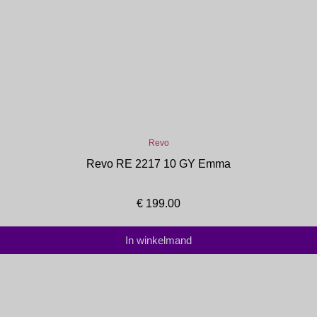
Revo
Revo RE 2217 10 GY Emma
€
199.00
In winkelmand