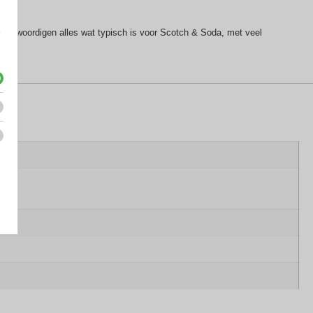
e
ertegenwoordigen alles wat typisch is voor Scotch & Soda, met veel