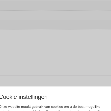
Cookie instellingen
5 in Amsterdam, begonnen met een herenkledingslabel, maar het bedrijf heef
assend detail. Scotch & Soda is een chique, eigentijds lifestylemerk dat sta
Onze website maakt gebruik van cookies om u de best mogelijke