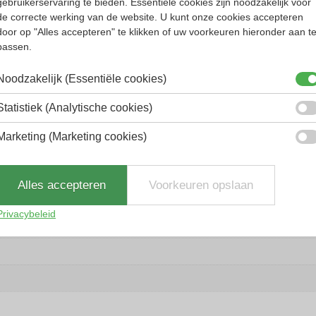
gebruikerservaring te bieden. Essentiële cookies zijn noodzakelijk voor
de correcte werking van de website. U kunt onze cookies accepteren
door op "Alles accepteren" te klikken of uw voorkeuren hieronder aan t
biedt de veelzijdige brillencollectie buitengewone details. De zonnebrillen v
passen.
Noodzakelijk (Essentiële cookies)
Statistiek (Analytische cookies)
Marketing (Marketing cookies)
Alles accepteren
Voorkeuren opslaan
Privacybeleid