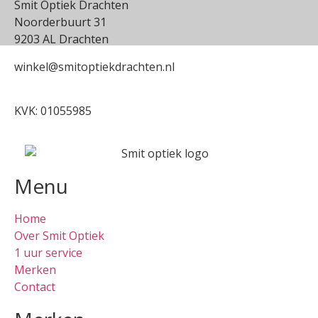
Smit Optiek Drachten
Noorderbuurt 31
9203 AL Drachten
winkel@smitoptiekdrachten.nl
0512-514881
KVK: 01055985
Menu
Home
Over Smit Optiek
1 uur service
Merken
Contact