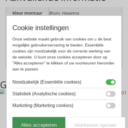
Kleur montuur
Bruin, Havanna
Montuur
Kunststof
Cookie instellingen
materiaal
Onze website maakt gebruik van cookies om u de best
Lens materiaal
Glas
mogelijke gebruikerservaring te bieden. Essentiële
cookies zijn noodzakelijk voor de correcte werking van
Geschikt voor
Dames, Heren
de website. U kunt onze cookies accepteren door op
Vorm
Rechthoekig, Vlinder
"Alles accepteren" te klikken of uw voorkeuren hieronder
aan te passen.
Gerelateerde producten
Noodzakelijk (Essentiële cookies)
Statistiek (Analytische cookies)
Marketing (Marketing cookies)
Alles accepteren
Voorkeuren opslaan