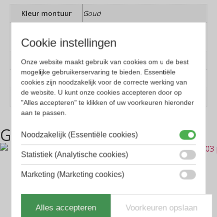
Kleur montuur
Goud
Montuur
Metaal
Cookie instellingen
materiaal
Lens materiaal
Glas
Onze website maakt gebruik van cookies om u de best
mogelijke gebruikerservaring te bieden. Essentiële
Geschikt voor
Dames, Heren
cookies zijn noodzakelijk voor de correcte werking van
de website. U kunt onze cookies accepteren door op
Vorm
Hexagon
"Alles accepteren" te klikken of uw voorkeuren hieronder
aan te passen.
Gerelateerde producten
Noodzakelijk (Essentiële cookies)
Statistiek (Analytische cookies)
Marketing (Marketing cookies)
Alles accepteren
Voorkeuren opslaan