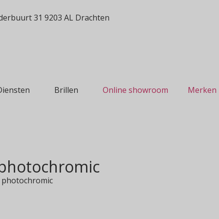
erbuurt 31 9203 AL Drachten
Diensten
Brillen
Online showroom
Merken
I photochromic
I photochromic