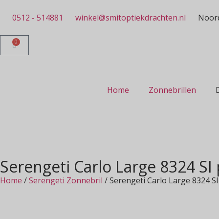
0512 - 514881
winkel@smitoptiekdrachten.nl
Noord
0
Home
Zonnebrillen
Serengeti Carlo Large 8324 S
Home
/
Serengeti Zonnebril
/ Serengeti Carlo Large 8324 S