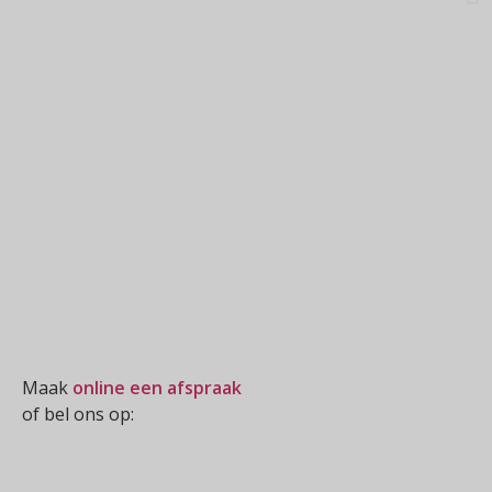
Oogmeting
Maak
online een afspraak
of bel ons op:
0512-514881
Openingstijden