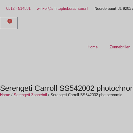
0512 - 514881
winkel@smitoptiekdrachten.nl
Noorderbuurt 31 9203
0
Home
Zonnebrillen
Serengeti Carroll SS542002 photochro
Home
/
Serengeti Zonnebril
/ Serengeti Carroll SS542002 photochromic