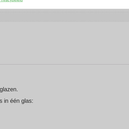
glazen.
s in één glas: