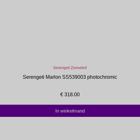
Serengeti Zonnebril
Serengeti Marlon SS539003 photochromic
€
318.00
In winkelmand