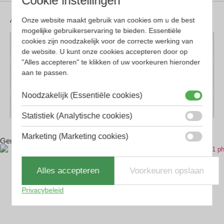
Cookie instellingen
Aanvullende informatie
Onze website maakt gebruik van cookies om u de best
mogelijke gebruikerservaring te bieden. Essentiële
cookies zijn noodzakelijk voor de correcte werking van
Kleur montuur
Grijs
de website. U kunt onze cookies accepteren door op
Montuur materiaal
Kunststof
"Alles accepteren" te klikken of uw voorkeuren hieronder
aan te passen.
Lens materiaal
Glas
Geschikt voor
Dames, Heren
Noodzakelijk (Essentiële cookies)
Vorm
Panto, Rechthoekig
Statistiek (Analytische cookies)
Marketing (Marketing cookies)
Gerelateerde producten
Alles accepteren
Voorkeuren opslaan
Privacybeleid