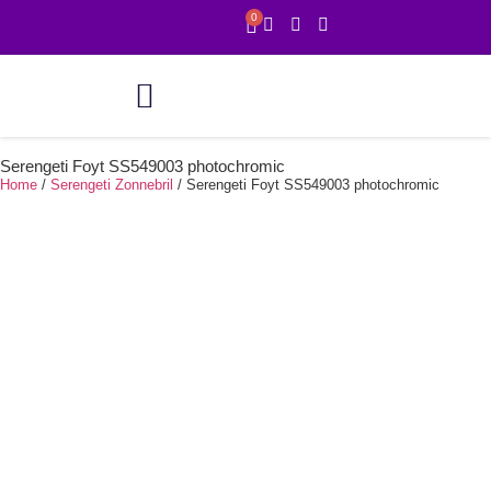
0
Online showroom
1 uur service
Serengeti Foyt SS549003 photochromic
Home
/
Serengeti Zonnebril
/ Serengeti Foyt SS549003 photochromic