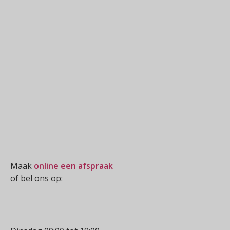
Oogmeting
Maak
online een afspraak
of bel ons op:
0512-514881
Openingstijden