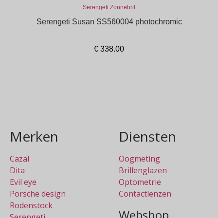
Serengeti Zonnebril
Serengeti Susan SS560004 photochromic
€
338.00
In winkelmand
Merken
Diensten
Cazal
Oogmeting
Dita
Brillenglazen
Evil eye
Optometrie
Porsche design
Contactlenzen
Rodenstock
Webshop
Serengeti