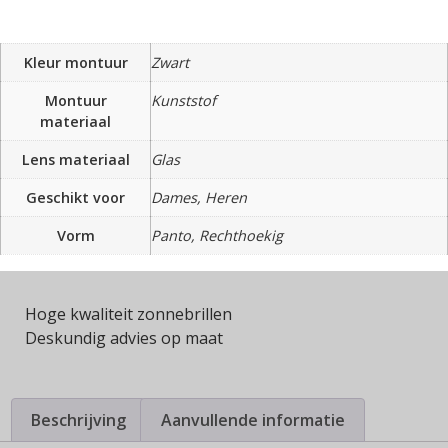
Kleur montuur
Zwart
Montuur
Kunststof
materiaal
Lens materiaal
Glas
Geschikt voor
Dames, Heren
Vorm
Panto, Rechthoekig
Hoge kwaliteit zonnebrillen
Deskundig advies op maat
Beschrijving
Aanvullende informatie