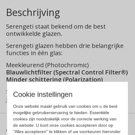
Beschrijving
Serengeti staat bekend om de best
ontwikkelde glazen.
Serengeti glazen hebben drie belangrijke
functies in één glas:
Meekleurend (Photochromic)
Blauwlichtfilter (Spectral Control Filter®)
Minder schittering (Polarization)
Serengeti is marktleidend, met meer 140
Cookie instellingen
jaar aan ervaring.
Onze website maakt gebruik van cookies om u de best
mogelijke gebruikerservaring te bieden. Essentiële
cookies zijn noodzakelijk voor de correcte werking van
Aanvullende informatie
de website. U kunt onze cookies accepteren door op
"Alles accepteren" te klikken of uw voorkeuren hieronder