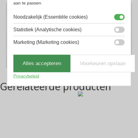
aan te passen.
Kleur montuur
Zwart
Noodzakelijk (Essentiële cookies)
Montuur
Kunststof
materiaal
Statistiek (Analytische cookies)
Lens materiaal
Glas
Marketing (Marketing cookies)
Geschikt voor
Dames, Heren
Vorm
Panto, Rechthoekig
Alles accepteren
Voorkeuren opslaan
Privacybeleid
Gerelateerde producten