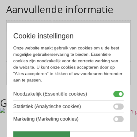
Aanvullende informatie
Kleur montuur
Groen
Cookie instellingen
Montuur
Kunststof
materiaal
Onze website maakt gebruik van cookies om u de best
mogelijke gebruikerservaring te bieden. Essentiële
Lens materiaal
Glas
cookies zijn noodzakelijk voor de correcte werking van
de website. U kunt onze cookies accepteren door op
Geschikt voor
Dames, Heren
"Alles accepteren" te klikken of uw voorkeuren hieronder
Vorm
Panto
aan te passen.
Noodzakelijk (Essentiële cookies)
Gerelateerde producten
Statistiek (Analytische cookies)
Marketing (Marketing cookies)