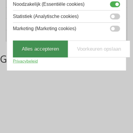
materiaal
Noodzakelijk (Essentiële cookies)
Lens materiaal
Polycarbonaat
Statistiek (Analytische cookies)
Geschikt voor
Dames, Heren
Marketing (Marketing cookies)
Vorm
Panto, Sport
Alles accepteren
Voorkeuren opslaan
Gerelateerde producten
Privacybeleid