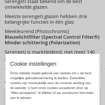
Serengeti staat bekend om de best
ontwikkelde glazen.
Meeste serengeti glazen hebben drie
belangrijke functies in één glas:
Meekleurend (Photochromic)
Blauwlichtfilter (Spectral Control Filter®)
Minder schittering (Polarization)
Serengeti is marktleidend, met meer 140
jaar aan ervaring.
Cookie instellingen
Onze website maakt gebruik van cookies om u de best
Aanvullende informatie
mogelijke gebruikerservaring te bieden. Essentiële
cookies zijn noodzakelijk voor de correcte werking van
de website. U kunt onze cookies accepteren door op
Kleur montuur
Bruin, Havanna
"Alles accepteren" te klikken of uw voorkeuren hieronder
aan te passen.
Montuur
Kunststof