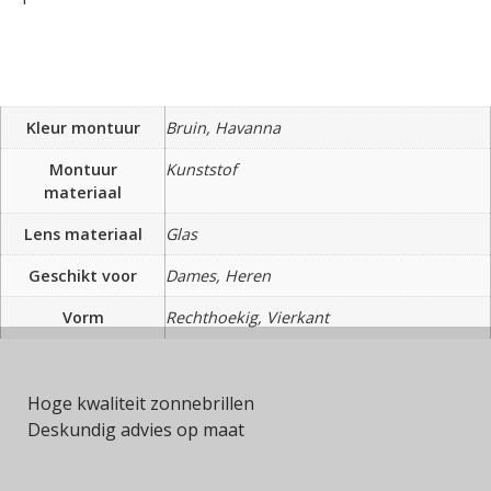
Kleur montuur
Bruin, Havanna
Montuur
Kunststof
materiaal
Lens materiaal
Glas
Geschikt voor
Dames, Heren
Vorm
Rechthoekig, Vierkant
Hoge kwaliteit zonnebrillen
Deskundig advies op maat