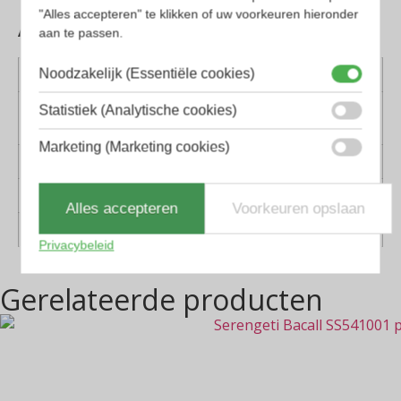
"Alles accepteren" te klikken of uw voorkeuren hieronder
Aanvullende informatie
aan te passen.
Noodzakelijk (Essentiële cookies)
Kleur montuur
Bruin, Havanna
Montuur
Kunststof
Statistiek (Analytische cookies)
materiaal
Marketing (Marketing cookies)
Lens materiaal
Glas
Geschikt voor
Dames, Heren
Alles accepteren
Voorkeuren opslaan
Vorm
Rechthoekig, Vierkant
Privacybeleid
Gerelateerde producten