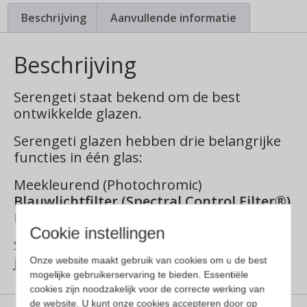
Beschrijving
Aanvullende informatie
Beschrijving
Serengeti staat bekend om de best
ontwikkelde glazen.
Serengeti glazen hebben drie belangrijke
functies in één glas:
Meekleurend (Photochromic)
Blauwlichtfilter (Spectral Control Filter®)
Minder schittering (Polarization)
Cookie instellingen
Serengeti is marktleidend, met meer 140
jaar aan ervaring.
Onze website maakt gebruik van cookies om u de best
mogelijke gebruikerservaring te bieden. Essentiële
cookies zijn noodzakelijk voor de correcte werking van
de website. U kunt onze cookies accepteren door op