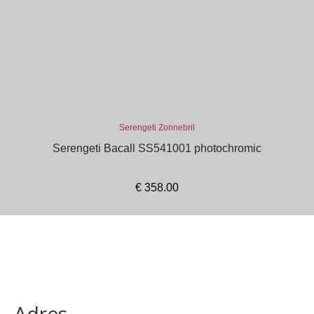
Serengeti Zonnebril
Serengeti Bacall SS541001 photochromic
€
358.00
In winkelmand
Adres