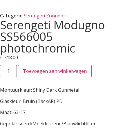
Categorie
Serengeti Zonnebril
Serengeti Modugno
SS566005
photochromic
€
318.00
Toevoegen aan winkelwagen
Montuurkleur: Shiny Dark Gunmetal
Glaskleur: Bruin (BackAR) PD
Maat: 63-17
Gepolariseerd/Meekleurend/Blauwlichtfilter