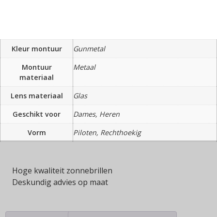
Kleur montuur
Gunmetal
Montuur
Metaal
materiaal
Lens materiaal
Glas
Geschikt voor
Dames, Heren
Vorm
Piloten, Rechthoekig
Hoge kwaliteit zonnebrillen
Deskundig advies op maat