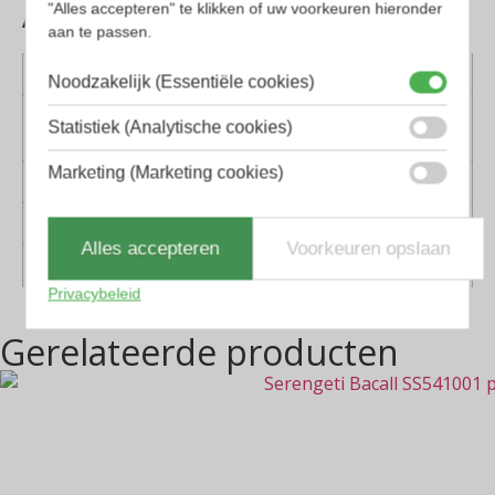
Aanvullende informatie
"Alles accepteren" te klikken of uw voorkeuren hieronder
aan te passen.
Kleur montuur
Gunmetal
Noodzakelijk (Essentiële cookies)
Montuur
Metaal
Statistiek (Analytische cookies)
materiaal
Marketing (Marketing cookies)
Lens materiaal
Glas
Geschikt voor
Dames, Heren
Alles accepteren
Voorkeuren opslaan
Vorm
Piloten, Rechthoekig
Privacybeleid
Gerelateerde producten