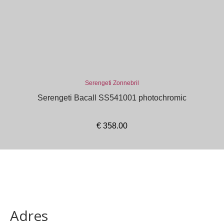
Serengeti Zonnebril
Serengeti Bacall SS541001 photochromic
€
358.00
In winkelmand
Adres