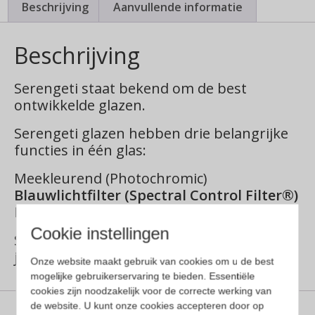
Beschrijving
Aanvullende informatie
Beschrijving
Serengeti staat bekend om de best
ontwikkelde glazen.
Serengeti glazen hebben drie belangrijke
functies in één glas:
Meekleurend (Photochromic)
Blauwlichtfilter (Spectral Control Filter®)
Minder schittering (Polarization)
Cookie instellingen
Serengeti is marktleidend, met meer 140
jaar aan ervaring.
Onze website maakt gebruik van cookies om u de best
mogelijke gebruikerservaring te bieden. Essentiële
cookies zijn noodzakelijk voor de correcte werking van
de website. U kunt onze cookies accepteren door op