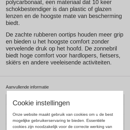
polycarbonaat, een materiaal dat 10 keer
schokbestendiger is dan plastic of glazen
lenzen en de hoogste mate van bescherming
biedt.
De zachte rubberen oortips houden meer grip
en bieden u het hoogste comfort zonder
vervelende druk op het hoofd. De zonnebril
biedt hoge comfort voor hardlopers, fietsers,
skiërs en andere veeleisende activiteiten.
Aanvullende informatie
Kleur montuur
Blauw
Cookie instellingen
Montuur materiaal
Kunststof
Onze website maakt gebruik van cookies om u de best
Lens materiaal
Polycarbonaat
mogelijke gebruikerservaring te bieden. Essentiële
cookies zijn noodzakelijk voor de correcte werking van
Geschikt voor
Dames, Heren