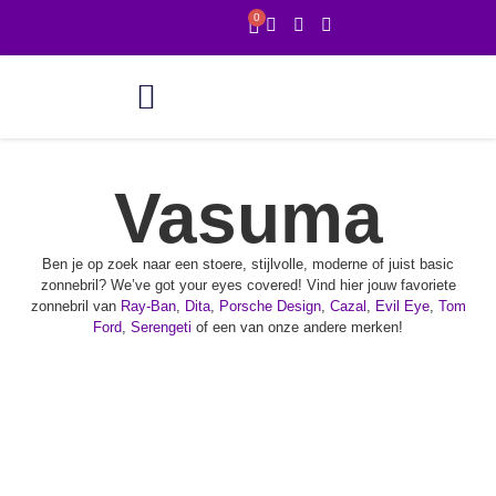
0
Online showroom
1 uur service
Vasuma
Ben je op zoek naar een stoere, stijlvolle, moderne of juist basic
zonnebril? We’ve got your eyes covered! Vind hier jouw favoriete
zonnebril van
Ray-Ban
,
Dita
,
Porsche Design
,
Cazal
,
Evil Eye
,
Tom
Ford
,
Serengeti
of een van onze andere merken!