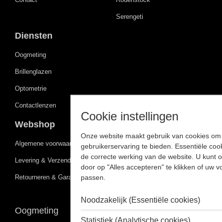
Serengeti
Diensten
Oogmeting
Brillenglazen
Optometrie
Contactlenzen
Cookie instellingen
Webshop
Onze website maakt gebruik van cookies om 
Algemene voorwaarden
gebruikerservaring te bieden. Essentiële cook
de correcte werking van de website. U kunt 
Levering & Verzending
door op "Alles accepteren" te klikken of uw 
passen.
Retourneren & Garantie
Noodzakelijk (Essentiële cookies)
Oogmeting
Statistiek (Analytische cookies)