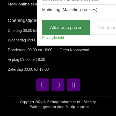
Maak
online een afspraak
of bel ons op:
0512-514881
Marketing (Marketing cookies)
Openingstijden
Alles accepteren
Voorkeur
Dinsdag 09:00 tot 18:00
Privacybeleid
Woensdag 09:00 tot 18:00
Donderdag 09:00 tot 18:00 Geen Koopavond
Vrijdag 09:00 tot 18:00
Zaterdag 09:00 tot 17:00
Copyright 2024 © Smitoptiekdrachten.nl –
Sitemap
– Website gemaakt door:
Multiplus online