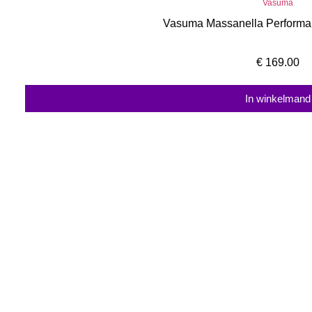
Vasuma
Vasuma Massanella Perform
€
169.00
In winkelmand