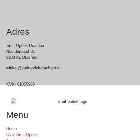
Adres
Smit Optiek Drachten
Noorderbuurt 31
9203 AL Drachten
winkel@smitoptiekdrachten.nl
0512-514881
KVK: 01055985
Menu
Home
Over Smit Optiek