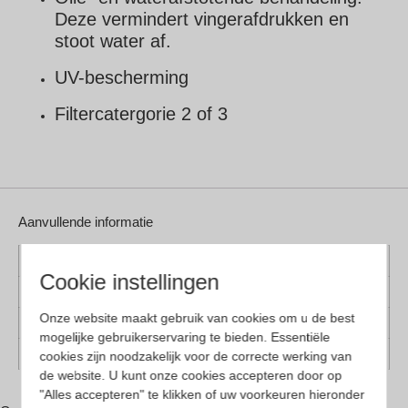
Deze vermindert vingerafdrukken en
stoot water af.
UV-bescherming
Filtercatergorie 2 of 3
Aanvullende informatie
Kleur montuur
Paars, Rood, Roze
Cookie instellingen
Montuur materiaal
Kunststof
Onze website maakt gebruik van cookies om u de best
Lens materiaal
Glas
mogelijke gebruikerservaring te bieden. Essentiële
Geschikt voor
Dames, Heren
cookies zijn noodzakelijk voor de correcte werking van
de website. U kunt onze cookies accepteren door op
"Alles accepteren" te klikken of uw voorkeuren hieronder