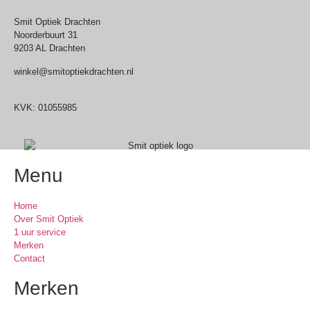
Smit Optiek Drachten
Noorderbuurt 31
9203 AL Drachten
winkel@smitoptiekdrachten.nl
0512-514881
KVK: 01055985
Menu
Home
Over Smit Optiek
1 uur service
Merken
Contact
Merken