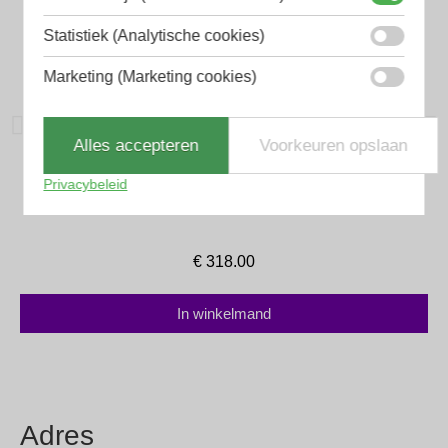
Statistiek (Analytische cookies)
Marketing (Marketing cookies)
Alles accepteren
Voorkeuren opslaan
Serengeti Zonnebril
Privacybeleid
Serengeti Dante SS564005 photochromic
€
318.00
In winkelmand
Adres