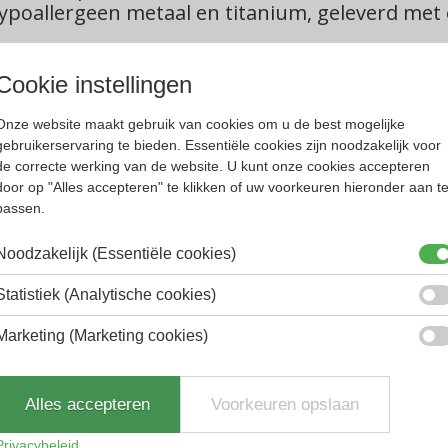
f hypoallergeen metaal en titanium, geleverd m
Cookie instellingen
e primaire kleuren zonder de visuele waarnemin
Onze website maakt gebruik van cookies om u de best mogelijke
gebruikerservaring te bieden. Essentiële cookies zijn noodzakelijk voor
chtreflectie weg.
de correcte werking van de website. U kunt onze cookies accepteren
door op "Alles accepteren" te klikken of uw voorkeuren hieronder aan t
passen.
eze vermindert vingerafdrukken en stoot water 
Noodzakelijk (Essentiële cookies)
Statistiek (Analytische cookies)
Marketing (Marketing cookies)
Alles accepteren
Voorkeuren opslaan
Privacybeleid