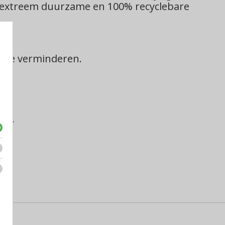
et extreem duurzame en 100% recyclebare
g te verminderen.
e
af.