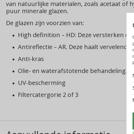
van natuurlijke materialen, zoals acetaat o
puur minerale glazen.
De glazen zijn voorzien van:
High definition – HD: Deze versterken d
Antireflectie – AR. Deze haalt vervelend li
Anti-kras
Olie- en waterafstotende behandeling. D
UV-bescherming
Filtercatergorie 2 of 3