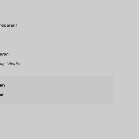
nsparant
eren
ig, Vlinder
len
at