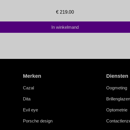
€
219.00
In winkelmand
Merken
Diensten
Cazal
Oogmeting
Dita
Brillenglaze
Evil eye
Optometrie
Porsche design
Contactlenz