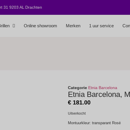
t 31 9203 AL Drachten
rillen
Online showroom
Merken
1 uur service
Con
Categorie
Etnia Barcelona
Etnia Barcelona, 
€
181.00
Uitverkocht
Montuurkleur: transparant Rosé