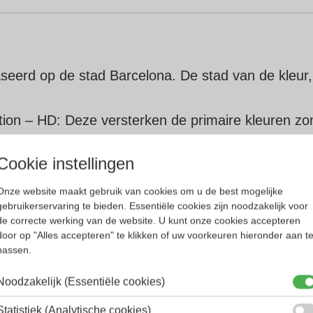
seerd op de stad Barcelona. De stad van de kleur, 
inition – HD: Deze versterken de primaire kleuren 
lectie – AR. Deze haalt vervelend lichtreflectie we
Cookie instellingen
Onze website maakt gebruik van cookies om u de best mogelijke
gebruikerservaring te bieden. Essentiële cookies zijn noodzakelijk voor
de correcte werking van de website. U kunt onze cookies accepteren
door op "Alles accepteren" te klikken of uw voorkeuren hieronder aan t
passen.
Noodzakelijk (Essentiële cookies)
Statistiek (Analytische cookies)