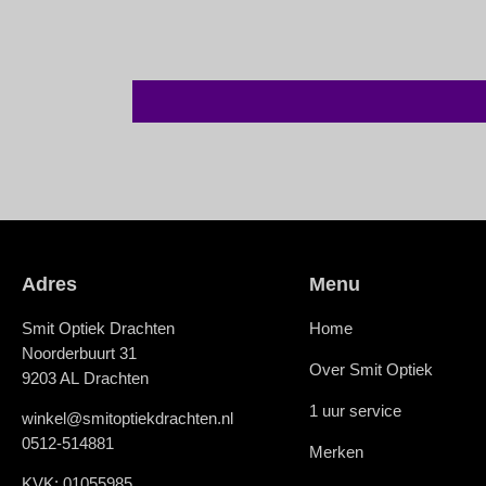
Adres
Menu
Smit Optiek Drachten
Home
Noorderbuurt 31
Over Smit Optiek
9203 AL Drachten
1 uur service
winkel@smitoptiekdrachten.nl
0512-514881
Merken
KVK: 01055985