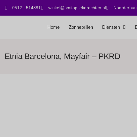
0512 - 514881
winkel@smitoptiekdrachten.nl
Noorderbuur
Home
Zonnebrillen
Diensten
B
Etnia Barcelona, Mayfair – PKRD