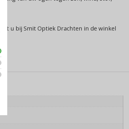
kunt u bij Smit Optiek Drachten in de winkel
e