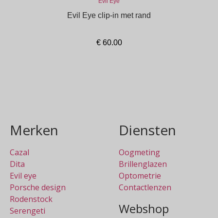
Evil Eye
Evil Eye clip-in met rand
€
60.00
In winkelmand
Merken
Diensten
Cazal
Oogmeting
Dita
Brillenglazen
Evil eye
Optometrie
Porsche design
Contactlenzen
Rodenstock
Webshop
Serengeti