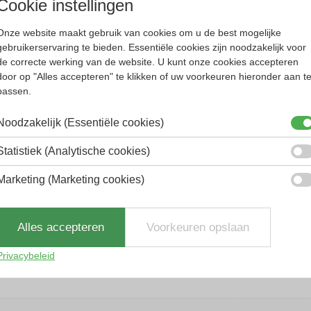
Cookie instellingen
Onze website maakt gebruik van cookies om u de best mogelijke
los bij te bestellen (ook blank)
gebruikerservaring te bieden. Essentiële cookies zijn noodzakelijk voor
de correcte werking van de website. U kunt onze cookies accepteren
sche oplossing. Voor prijzen en vragen hierover 
door op "Alles accepteren" te klikken of uw voorkeuren hieronder aan t
passen.
nnisbril, hardloopbril of golfbril.
Noodzakelijk (Essentiële cookies)
Statistiek (Analytische cookies)
Marketing (Marketing cookies)
Alles accepteren
Voorkeuren opslaan
Privacybeleid