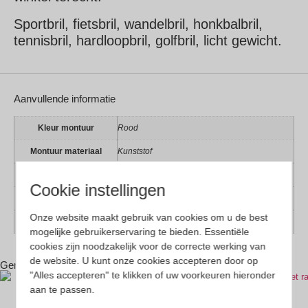
Sportbril, fietsbril, wandelbril, honkbalbril,
tennisbril, hardloopbril, golfbril, licht gewicht.
Aanvullende informatie
Kleur montuur
Rood
Montuur materiaal
Kunststof
Lens materiaal
Kunststof
Cookie instellingen
Pasvorm
Large, Medium
Onze website maakt gebruik van cookies om u de best
Geschikt voor
Dames, Heren
mogelijke gebruikerservaring te bieden. Essentiële
cookies zijn noodzakelijk voor de correcte werking van
de website. U kunt onze cookies accepteren door op
Gerelateerde producten
"Alles accepteren" te klikken of uw voorkeuren hieronder
aan te passen.