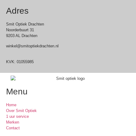
Adres
Smit Optiek Drachten
Noorderbuurt 31
9203 AL Drachten
winkel@smitoptiekdrachten.nl
0512-514881
KVK: 01055985
Menu
Home
Over Smit Optiek
1 uur service
Merken
Contact